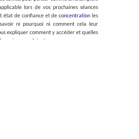
applicable lors de vos prochaines séances
et état de
confiance et de
concentration
les
s savoir ni pourquoi ni comment cela leur
vous expliquer comment y accéder et quelles
 champions emploient pour gagner.
iveau en Tennis étant tellement faible que la