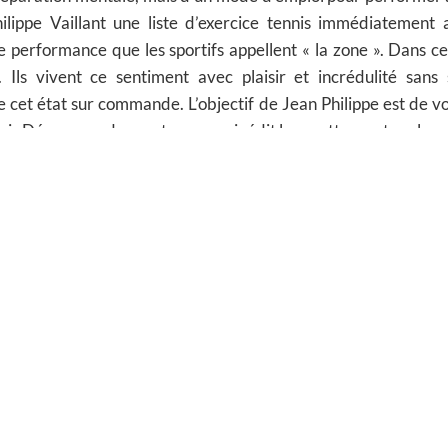
lippe Vaillant une liste d’exercice tennis immédiatement 
de performance que les sportifs appellent « la zone ». Dans c
. Ils vivent ce sentiment avec plaisir et incrédulité san
ire cet état sur commande.
L’objectif de Jean Philippe est de 
ir.
Découvrez dans cet ouvrage inédit la recette que tous les
A LIRE ET A RELIRE SANS MODÉRATION !
s auprès de lecteurs :
 qui ait testé ce livre mais mon frère. Il faut dire que mon n