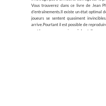
Vous trouverez dans ce livre de Jean Phi
d’entraînements.Il existe un état optimal 
joueurs se sentent quasiment invincibles
arrive.Pourtant il est possible de reprodu
sont les croyances qui empêchent d’y parven
Voici quelques uns des témoignages recueilli
Une fois n’est pas coutume, ce n’est pas moi