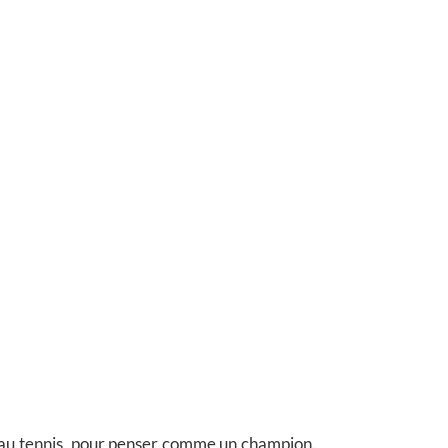
u tennis,
pour penser comme un champion.