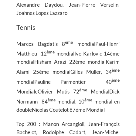
Alexandre Daydou, Jean-Pierre Verselin,
Joahnes Lopes Lazzaro
Tennis
ème
Marcos Bagdatis 8
mondialPaul-Henri
ème
Matthieu 12
mondialIvo Karlovic 14ème
mondialHisham Arazi 22ème mondialKarim
ème
Alami 25ème mondialGilles Müller, 34
ème
mondialPauline Parmentier 40
ème
MondialeOlivier Mutis 72
MondialDick
ème
ème
Normann 84
mondial, 10
mondial en
doubleNicolas Coutelot 87ème Mondial
Top 200 : Manon Arcangioli, Jean-François
Bachelot, Rodolphe Cadart, Jean-Michel